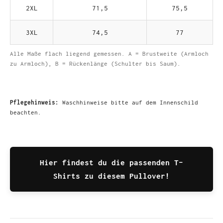
2XL
71,5
75,5
3XL
74,5
77
Alle Maße flach liegend gemessen. A = Brustweite (Armloch
zu Armloch), B = Rückenlänge (Schulter bis Saum).
Pflegehinweis:
Waschhinweise bitte auf dem Innenschild
beachten.
Hier findest du die passenden T-
Shirts zu diesem Pullover!