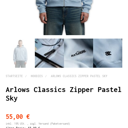
STARTSEITE
HOODIES
ARLOWS CLASSICS ZIPPER PASTEL SKY
Arlows Classics Zipper Pastel
Sky
55,00 €
inkl. 19% USt. , zzgl.
Versand
(Paketversand)
Alter Preis:
65,00 €