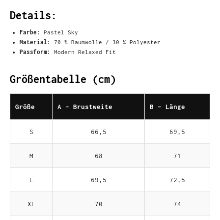
Details:
Farbe:
Pastel Sky
Material:
70 % Baumwolle / 30 % Polyester
Passform:
Modern Relaxed Fit
Größentabelle (cm)
Größe
A - Brustweite
B - Länge
S
66,5
69,5
M
68
71
L
69,5
72,5
XL
70
74