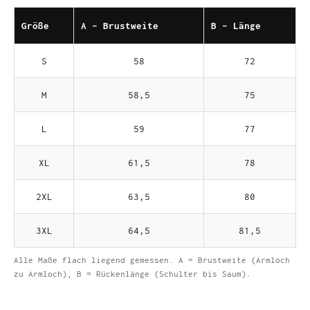
Größe
A - Brustweite
B - Länge
S
58
72
M
58,5
75
L
59
77
XL
61,5
78
2XL
63,5
80
3XL
64,5
81,5
Alle Maße flach liegend gemessen. A = Brustweite (Armloch
zu Armloch), B = Rückenlänge (Schulter bis Saum).